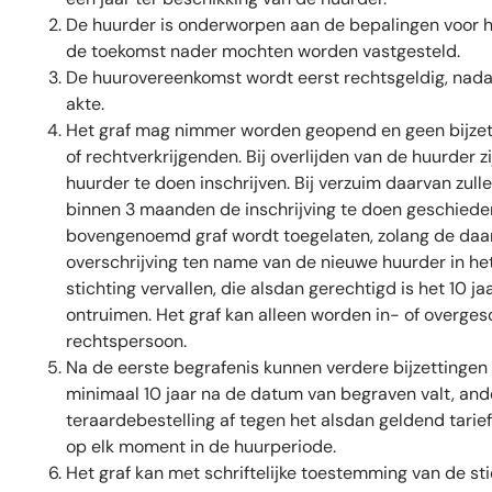
De huurder is onderworpen aan de bepalingen voor het
de toekomst nader mochten worden vastgesteld.
De huurovereenkomst wordt eerst rechtsgeldig, nadat
akte.
Het graf mag nimmer worden geopend en geen bijzett
of rechtverkrijgenden. Bij overlijden van de huurder
huurder te doen inschrijven. Bij verzuim daarvan z
binnen 3 maanden de inschrijving te doen geschieden
bovengenoemd graf wordt toegelaten, zolang de daart
overschrijving ten name van de nieuwe huurder in het
stichting vervallen, die alsdan gerechtigd is het 10 j
ontruimen. Het graf kan alleen worden in- of overgesc
rechtspersoon.
Na de eerste begrafenis kunnen verdere bijzettinge
minimaal 10 jaar na de datum van begraven valt, and
teraardebestelling af tegen het alsdan geldend tarief
op elk moment in de huurperiode.
Het graf kan met schriftelijke toestemming van de s