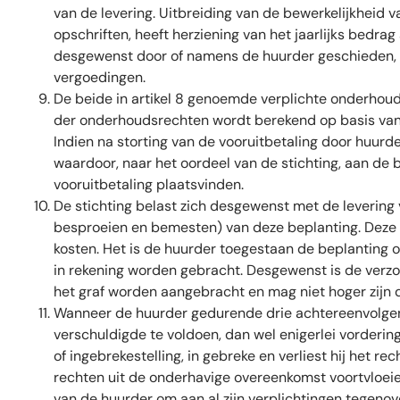
van de levering. Uitbreiding van de bewerkelijkheid
opschriften, heeft herziening van het jaarlijks be
desgewenst door of namens de huurder geschieden, do
vergoedingen.
De beide in artikel 8 genoemde verplichte onderhoud
der onderhoudsrechten wordt berekend op basis van h
Indien na storting van de vooruitbetaling door huur
waardoor, naar het oordeel van de stichting, aan de 
vooruitbetaling plaatsvinden.
De stichting belast zich desgewenst met de levering 
besproeien en bemesten) van deze beplanting. Deze k
kosten. Het is de huurder toegestaan de beplanting op
in rekening worden gebracht. Desgewenst is de verzo
het graf worden aangebracht en mag niet hoger zijn 
Wanneer de huurder gedurende drie achtereenvolgende 
verschuldigde te voldoen, dan wel enigerlei vorderin
of ingebrekestelling, in gebreke en verliest hij het re
rechten uit de onderhavige overeenkomst voortvloei
van de huurder om aan al zijn verplichtingen tegenove