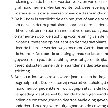
rekening van de huurder worden voorzien van een zer
grafmonumenten. Men kan echter ook deze levering 
kostende prijs dezer werken of van de daaraan door d
De huurder is verplicht de aan het graf of aan de orna
het aanzien der begraafplaats naar het oordeel der sti
dit verzoek binnen een maand niet voldaan, dan gesc
ornamenten door de stichting voor rekening van de h
invloed uitoefenen op het aanzien der begraafplaats, 
door de huurder worden weggenomen. Wordt daaraan b
de huurder. De door de stichting gemaakte kosten m
gegeven, dan gaat de stichting over tot gerechteli
gerechtskosten binnen drie maanden na dagtekening d
stichting.
Aan huurders van graven wordt jaarlijks een bedrag 
begraafplaats. Deze kosten zijn vooruit verschuldigd
monument of gedenkteken wordt geplaatst, is de huu
vergoeding staat geheel buiten de kosten, genoemd in 
indien de omstandigheden daartoe aanleiding geven en
onderhoudsbedrag wordt uitgegaan van de omvang e