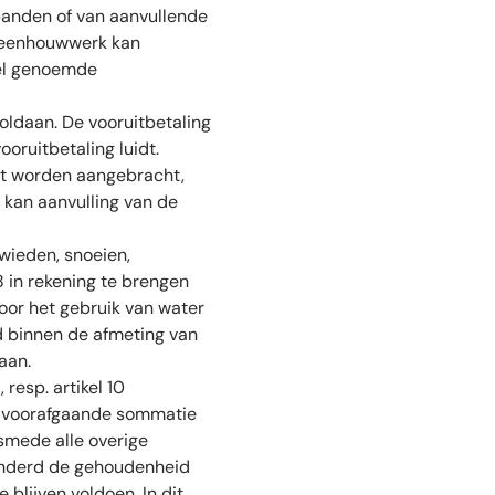
 banden of van aanvullende
steenhouwwerk kan
kel genoemde
oldaan. De vooruitbetaling
oruitbetaling luidt.
ent worden aangebracht,
 kan aanvulling van de
wieden, snoeien,
 in rekening te brengen
voor het gebruik van water
d binnen de afmeting van
aan.
resp. artikel 10
der voorafgaande sommatie
alsmede alle overige
minderd de gehoudenheid
blijven voldoen. In dit