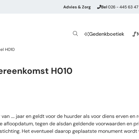
Advies & Zorg
Bel
026 - 445 63 47
Gedenkboetiek
el H010
ereenkomst H010
n …. jaar en geldt voor de huurder als voor diens erven en r
de afloopdatum, tegen de alsdan geldende voorwaarden en prij
 stichting. Het eventueel daarop geplaatste monument wordt v