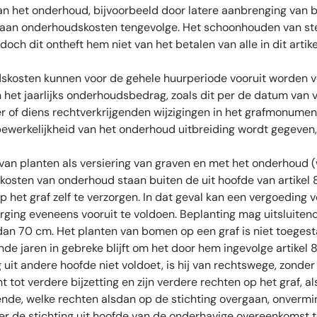
 van het onderhoud, bijvoorbeeld door latere aanbrenging van
drag aan onderhoudskosten tengevolge. Het schoonhouden van 
ch dit ontheft hem niet van het betalen van alle in dit arti
skosten kunnen voor de gehele huurperiode vooruit worden v
et jaarlijks onderhoudsbedrag, zoals dit per de datum van vo
der of diens rechtverkrijgenden wijzigingen in het grafmonum
bewerkelijkheid van het onderhoud uitbreiding wordt gegeven,
van planten als versiering van graven en met het onderhoud (
osten van onderhoud staan buiten de uit hoofde van artikel 8
 het graf zelf te verzorgen. In dat geval kan een vergoeding 
rging eveneens vooruit te voldoen. Beplanting mag uitsluiten
dan 70 cm. Het planten van bomen op een graf is niet toegest
jaren in gebreke blijft om het door hem ingevolge artikel 8, 
g uit andere hoofde niet voldoet, is hij van rechtswege, zon
cht tot verdere bijzetting en zijn verdere rechten op het graf, 
ende, welke rechten alsdan op de stichting overgaan, onver
r de stichting uit hoofde van de onderhavige overeenkomst te 