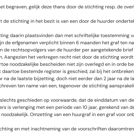
 begraven, gelijk deze thans door de stichting resp. de overhe
 de stichting in het bezit is van een door de huurder onder
ing daarin plaatsvinden dan met schriftelijke toestemming v
 zijn de erfgenamen verplicht binnen 6 maanden het graf ten 
ullen de rechtsopvolgers van de huurder per aangetekende br
. Aangezien het verkregen recht niet door de stichting wordt
oe noodzakelijke bescheiden niet zijn overlegd en in orde b
 daartoe bestemde register is geschied, zal bij het ontbreken
aar na de laatste bijzetting, doch niet eerder dan 2 jaar na de
hreven ten name van een, tegenover de stichting aansprakelijk
n slechts geschieden op voorwaarde, dat de einddatum van 
ers is verlenging met een periode van 10 jaar, gerekend van 
 noodzakelijk. Omzetting van een huurgraf in een graf voor onb
tichting en met inachtneming van de voorschriften daaromtren