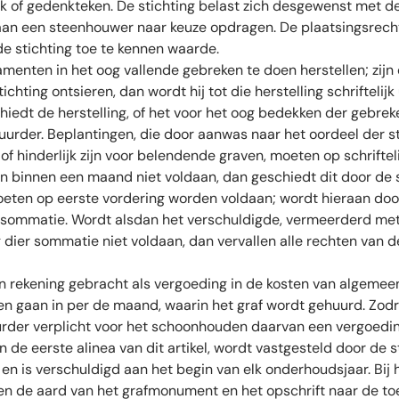
k of gedenkteken. De stichting belast zich desgewenst met de
aan een steenhouwer naar keuze opdragen. De plaatsingsrec
e stichting toe te kennen waarde.
menten in het oog vallende gebreken te doen herstellen; zijn d
chting ontsieren, dan wordt hij tot die herstelling schriftelij
hiedt de herstelling, of het voor het oog bedekken der gebre
uurder. Beplantingen, die door aanwas naar het oordeel der s
of hinderlijk zijn voor belendende graven, moeten op schrifteli
innen een maand niet voldaan, dan geschiedt dit door de st
oeten op eerste vordering worden voldaan; wordt hieraan doo
jke sommatie. Wordt alsdan het verschuldigde, vermeerderd m
ier sommatie niet voldaan, dan vervallen alle rechten van 
in rekening gebracht als vergoeding in de kosten van algeme
 en gaan in per de maand, waarin het graf wordt gehuurd. Zod
rder verplicht voor het schoonhouden daarvan een vergoedin
de eerste alinea van dit artikel, wordt vastgesteld door de st
 is verschuldigd aan het begin van elk onderhoudsjaar. Bij h
n de aard van het grafmonument en het opschrift naar de t