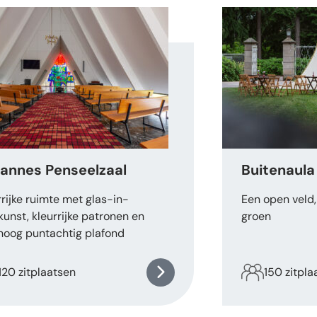
annes Penseelzaal
Buitenaula
rrijke ruimte met glas-in-
Een open veld
kunst, kleurrijke patronen en
groen
hoog puntachtig plafond
120 zitplaatsen
150 zitpla