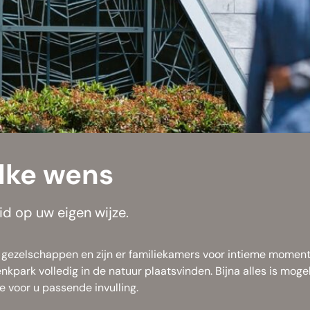
lke wens
 op uw eigen wijze.
te gezelschappen en zijn er familiekamers voor intieme moment
kpark volledig in de natuur plaatsvinden. Bijna alles is mogeli
 voor u passende invulling.