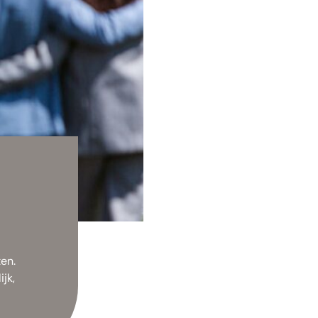
en.
jk,