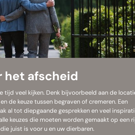
 het afscheid
e tijd veel kijken. Denk bijvoorbeeld aan de locati
t en de keuze tussen begraven of cremeren. Een
k al tot diepgaande gesprekken en veel inspirati
alle keuzes die moeten worden gemaakt op een rij
ie juist is voor u en uw dierbaren.