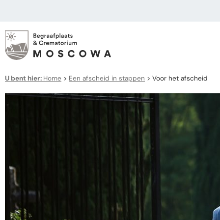
U bent hier:
Home
>
Een afscheid in stappen
>
Voor het afscheid