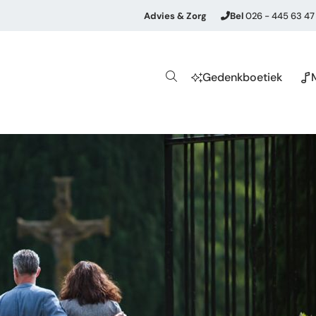
Advies & Zorg
Bel
026 - 445 63 47
Gedenkboetiek