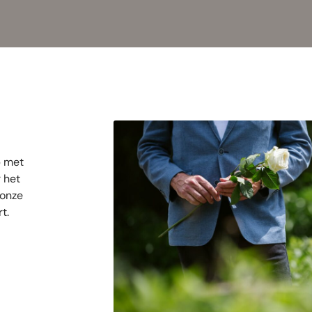
p met
 het
 onze
t.