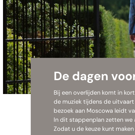
De dagen voor
Bij een overlijden komt in kort
de muziek tijdens de uitvaar
bezoek aan Moscowa leidt vaa
In dit stappenplan zetten we 
Zodat u de keuze kunt maken d