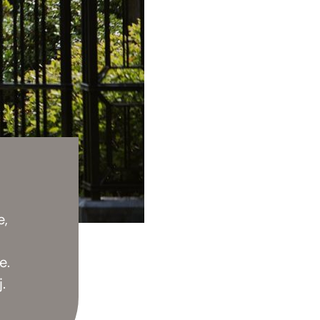
e,
e.
.