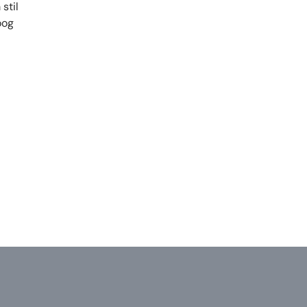
stil
oog