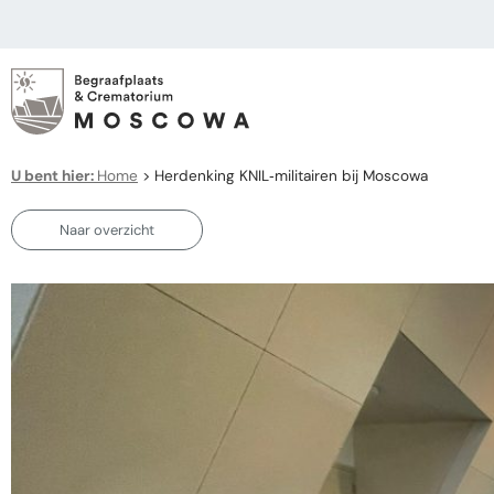
U bent hier:
Home
>
Herdenking KNIL‑militairen bij Moscowa
Naar overzicht