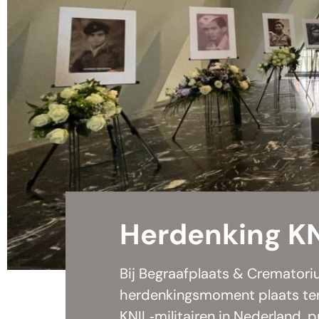
Herdenking KN
Bij Begraafplaats & Cremator
herdenkingsmoment plaats ter
KNIL‑militairen in Nederland, p