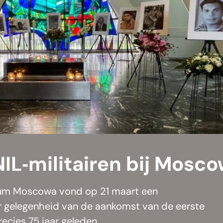
IL‑militairen bij Mosc
ium Moscowa vond op 21 maart een
 gelegenheid van de aankomst van de eerste
recies 75 jaar geleden.