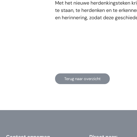
Met het nieuwe herdenkingsteken krij
te staan, te herdenken en te erkenne
en herinnering, zodat deze geschieden
Terug naar overzicht
Contact opnemen
Direct naar: