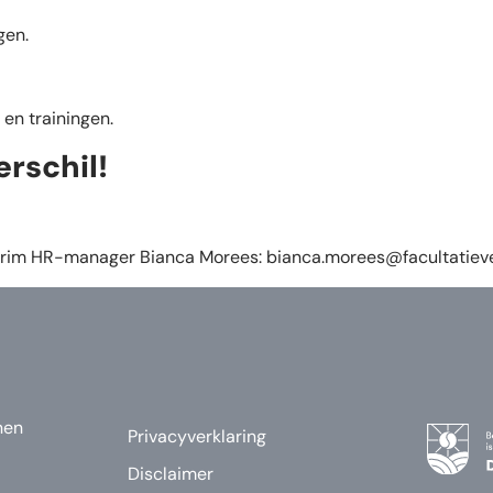
gen.
 en trainingen.
erschil!
nterim HR-manager Bianca Morees:
bianca.morees@facultatiev
nen
Privacyverklaring
Disclaimer