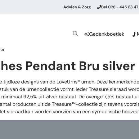
Advies & Zorg
Bel
026 - 445 63 47
Gedenkboetiek
ver
hes Pendant Bru silver
de tijdloze designs van de LoveUrns® urnen. Deze kenmerkende
stuk van de urnencollectie vormt. Ieder Treasure sieraad wor
oor minimaal 92,5% uit zilver bestaat. De overige 7,5% bestaat
aantal producten uit de Treasure™-collectie zijn tevens voorz
 Het sieraad kan worden voorzien van een symbolische hoeveel