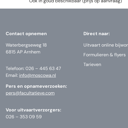
Ook in goud beschikbaar (prijs op aanvraag)
Contact opnemen
Direct naar:
Waterbergseweg 18
Uitvaart online bijwo
6815 AP Arnhem
Formulieren & flyers
Tarieven
Telefoon: 026 – 445 63 47
Email:
info@moscowa.nl
Pers en opnameverzoeken:
pers@facultatieve.com
Voor uitvaartverzorgers:
026 – 353 09 59