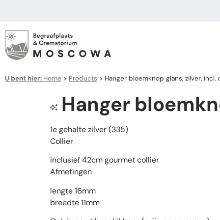
U bent hier:
Home
>
Products
>
Hanger bloemknop glans, zilver, incl. c
Hanger bloemknop 
1e gehalte zilver (335)
Collier
inclusief 42cm gourmet collier
Afmetingen
lengte 16mm
breedte 11mm