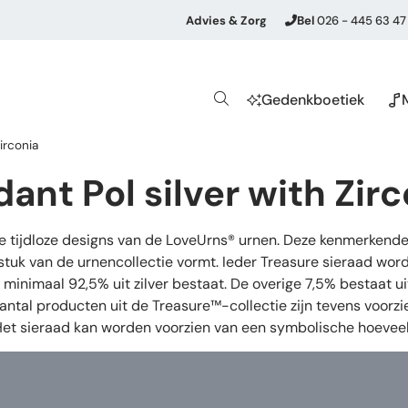
Advies & Zorg
Bel
026 - 445 63 47
Gedenkboetiek
irconia
nt Pol silver with Zirc
de tijdloze designs van de LoveUrns® urnen. Deze kenmerkende
stuk van de urnencollectie vormt. Ieder Treasure sieraad wor
oor minimaal 92,5% uit zilver bestaat. De overige 7,5% bestaat
aantal producten uit de Treasure™-collectie zijn tevens voorz
 Het sieraad kan worden voorzien van een symbolische hoeveel