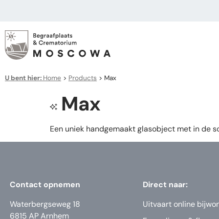
U bent hier:
Home
>
Products
>
Max
Max
Een uniek handgemaakt glasobject met in de so
Contact opnemen
Direct naar:
Waterbergseweg 18
Uitvaart online bijwo
6815 AP Arnhem