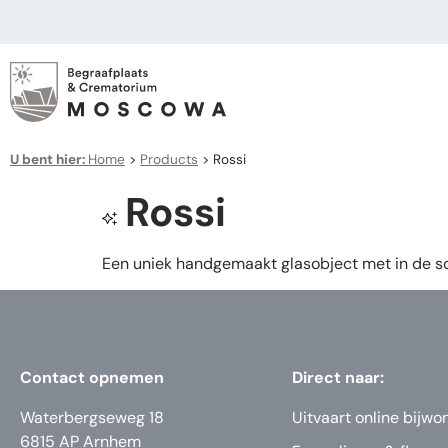
U bent hier:
Home
>
Products
>
Rossi
Rossi
Een uniek handgemaakt glasobject met in de so
Contact opnemen
Direct naar:
Waterbergseweg 18
Uitvaart online bijwo
6815 AP Arnhem