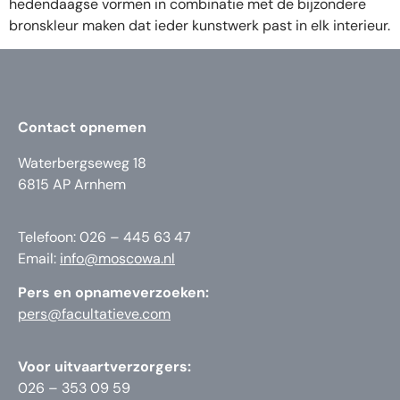
hedendaagse vormen in combinatie met de bijzondere
bronskleur maken dat ieder kunstwerk past in elk interieur.
Contact opnemen
Waterbergseweg 18
6815 AP Arnhem
Telefoon: 026 – 445 63 47
Email:
info@moscowa.nl
Pers en opnameverzoeken:
pers@facultatieve.com
Voor uitvaartverzorgers:
026 – 353 09 59