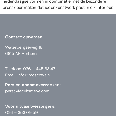
hedendaagse vormen in combinatie met de bijzondere
bronskleur maken dat ieder kunstwerk past in elk interieur.
Contact opnemen
Waterbergseweg 18
6815 AP Arnhem
Telefoon: 026 – 445 63 47
Email:
info@moscowa.nl
Pers en opnameverzoeken:
pers@facultatieve.com
Voor uitvaartverzorgers:
026 – 353 09 59