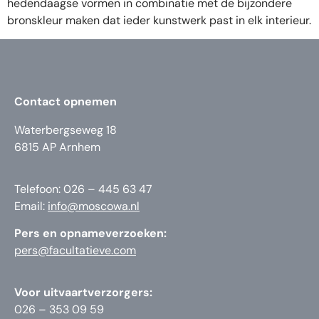
hedendaagse vormen in combinatie met de bijzondere
bronskleur maken dat ieder kunstwerk past in elk interieur.
Contact opnemen
Waterbergseweg 18
6815 AP Arnhem
Telefoon: 026 – 445 63 47
Email:
info@moscowa.nl
Pers en opnameverzoeken:
pers@facultatieve.com
Voor uitvaartverzorgers:
026 – 353 09 59