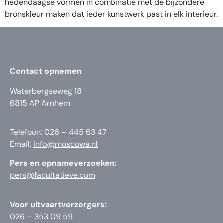
hedendaagse vormen in combinatie met de bijzondere
bronskleur maken dat ieder kunstwerk past in elk interieur.
Contact opnemen
Waterbergseweg 18
6815 AP Arnhem
Telefoon: 026 – 445 63 47
Email:
info@moscowa.nl
Pers en opnameverzoeken:
pers@facultatieve.com
Voor uitvaartverzorgers:
026 – 353 09 59