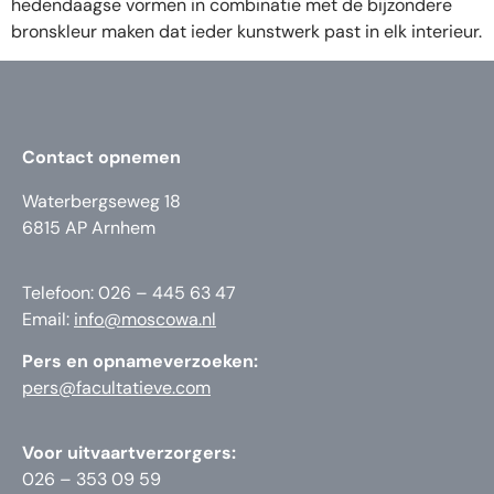
hedendaagse vormen in combinatie met de bijzondere
bronskleur maken dat ieder kunstwerk past in elk interieur.
Contact opnemen
Waterbergseweg 18
6815 AP Arnhem
Telefoon: 026 – 445 63 47
Email:
info@moscowa.nl
Pers en opnameverzoeken:
pers@facultatieve.com
Voor uitvaartverzorgers:
026 – 353 09 59