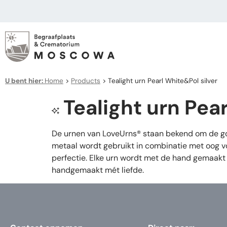
U bent hier:
Home
>
Products
>
Tealight urn Pearl White&Pol silver
Tealight urn Pea
De urnen van LoveUrns® staan bekend om de goe
metaal wordt gebruikt in combinatie met oog vo
perfectie. Elke urn wordt met de hand gemaakt 
handgemaakt mét liefde.