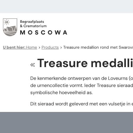
U bent hier:
Home
>
Products
>
Treasure medallion rond met Swarov
Treasure medall
De kenmerkende ontwerpen van de Loveurns (ook 
de urnencollectie vormt. Ieder Treasure sieraa
symbolische hoeveelheid as.
Dit sieraad wordt geleverd met een vulsetje in