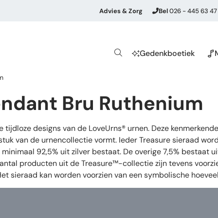
Advies & Zorg
Bel
026 - 445 63 47
Gedenkboetiek
um
endant Bru Ruthenium
de tijdloze designs van de LoveUrns® urnen. Deze kenmerkende
stuk van de urnencollectie vormt. Ieder Treasure sieraad wor
oor minimaal 92,5% uit zilver bestaat. De overige 7,5% bestaat
aantal producten uit de Treasure™-collectie zijn tevens voorz
 Het sieraad kan worden voorzien van een symbolische hoeveel