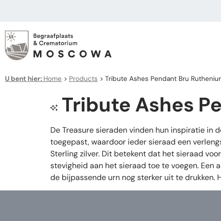
U bent hier:
Home
>
Products
>
Tribute Ashes Pendant Bru Rutheni
Tribute Ashes P
De Treasure sieraden vinden hun inspiratie in 
toegepast, waardoor ieder sieraad een verleng
Sterling zilver. Dit betekent dat het sieraad v
stevigheid aan het sieraad toe te voegen. Een 
de bijpassende urn nog sterker uit te drukken.